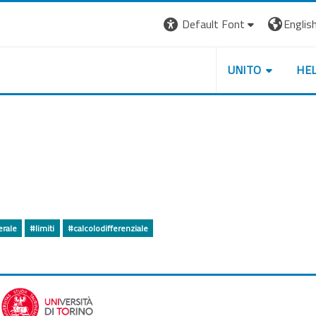
Default Font
English 
UNITO
HE
rale
#limiti
#calcolodifferenziale