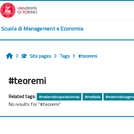
Skip to main content
Scuola di Management e Economia
Site pages
Tags
#teoremi
Home
#teoremi
Related tags:
#matematicaperlazienda
#mattalia
#matematicagene
No results for "#teoremi"