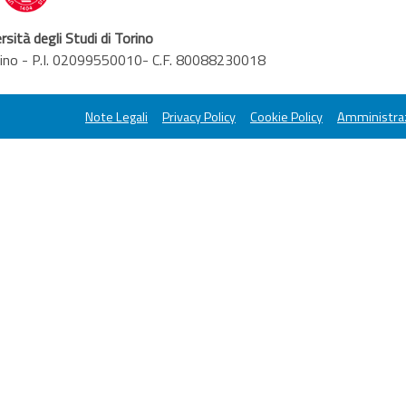
rsità degli Studi di Torino
orino - P.I. 02099550010- C.F. 80088230018
Note Legali
Privacy Policy
Cookie Policy
Amministraz