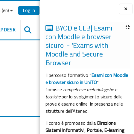
‎(en)‎
Log in
Blocks
BYOD e CLB| Esami
LPDESK
con Moodle e browser
sicuro - 'Exams with
Moodle and Secure
Browser
Il percorso formativo “
Esami con Moodle
e browser sicuro in UniTO
”
fornisce
competenze metodologiche e
tecniche
per lo svolgimento sicuro delle
prove d’esame online in presenza nelle
strutture dell'Ateneo.
Il corso è promosso dalla
Direzione
Sistemi Informativi, Portale, E-learning
,