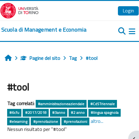
Vai al contenuto principale
Login
Scuola di Management e Economia
Pa
Pagine del sito
Tag
#tool
Home
#tool
Tag correlati:
#amministrazioneaziendale
#CdSTriennale
#6cfu
#2017/2018
#3anno
#2 anno
#lingua spagnola
altro...
#elearning
#prenotazione
#prenotazioni
Nessun risultato per "#tool"
Apr