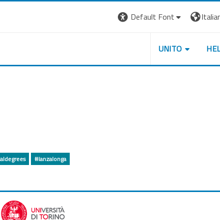
Default Font
Italian
UNITO
HE
naldegrees
#lanzalonga