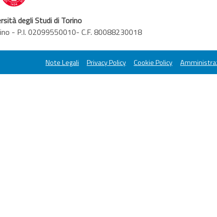
rsità degli Studi di Torino
orino - P.I. 02099550010- C.F. 80088230018
Note Legali
Privacy Policy
Cookie Policy
Amministraz