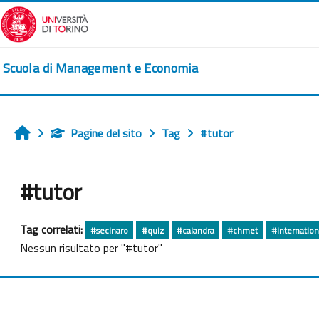
Vai al contenuto principale
Scuola di Management e Economia
Pagine del sito
Tag
#tutor
Home
#tutor
Tag correlati:
#secinaro
#quiz
#calandra
#chmet
#internatio
Nessun risultato per "#tutor"