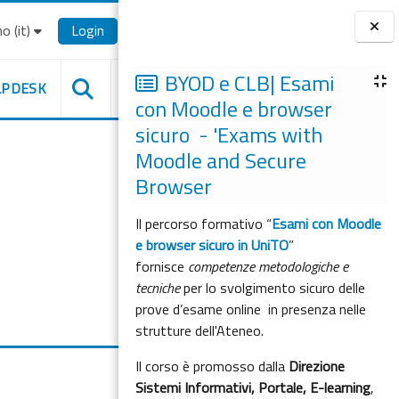
o ‎(it)‎
Login
Blocchi
BYOD e CLB| Esami
LPDESK
con Moodle e browser
sicuro - 'Exams with
Moodle and Secure
Browser
Il percorso formativo “
Esami con Moodle
e browser sicuro in UniTO
”
fornisce
competenze metodologiche e
tecniche
per lo svolgimento sicuro delle
prove d’esame online in presenza nelle
strutture dell'Ateneo.
Il corso è promosso dalla
Direzione
Sistemi Informativi, Portale, E-learning
,