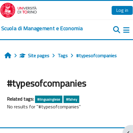
Skip to main content
Log in
Scuola di Management e Economia
Si
Site pages
Tags
#typesofcompanies
Home
#typesofcompanies
Related tags:
#linguainglese
#fahey
No results for "#typesofcompanies"
Ope