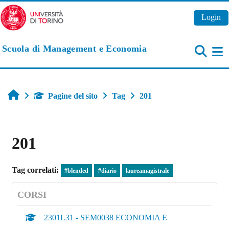
Vai al contenuto principale
Login
Scuola di Management e Economia
Pa
Home
Pagine del sito
Tag
201
201
Tag correlati:
#blended
#diario
laureamagistrale
CORSI
2301L31 - SEM0038 ECONOMIA E