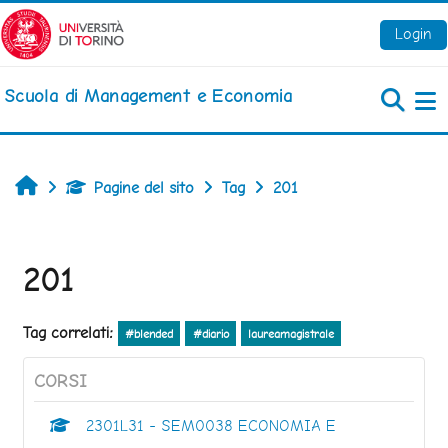
Vai al contenuto principale
Login
Scuola di Management e Economia
Pa
Home
Pagine del sito
Tag
201
201
Tag correlati:
#blended
#diario
laureamagistrale
CORSI
2301L31 - SEM0038 ECONOMIA E