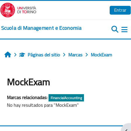
Salta al contenido principal
Entrar
Scuola di Management e Economia
Pa
Páginas del sitio
Marcas
MockExam
Inicio
MockExam
Marcas relacionadas:
FinancialAccounting
No hay resultados para "MockExam"
Abr