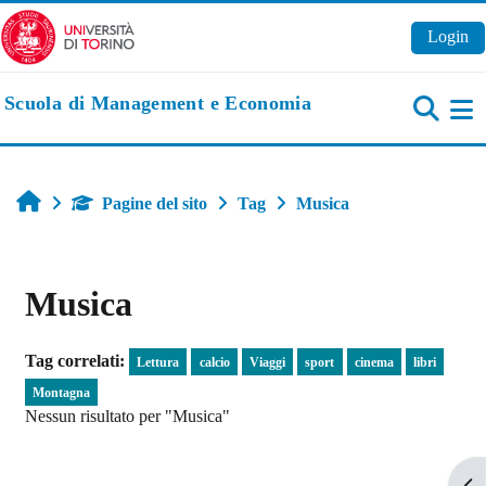
Vai al contenuto principale
Login
Scuola di Management e Economia
Pa
Home
Pagine del sito
Tag
Musica
Musica
Tag correlati:
Lettura
calcio
Viaggi
sport
cinema
libri
Montagna
Nessun risultato per "Musica"
Apr