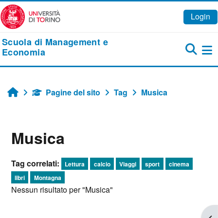
Vai al contenuto principale
Login
Scuola di Management e
Economia
Pa
Pagine del sito
Tag
Musica
Home
Musica
Tag correlati:
Lettura
calcio
Viaggi
sport
cinema
libri
Montagna
Nessun risultato per "Musica"
Apr