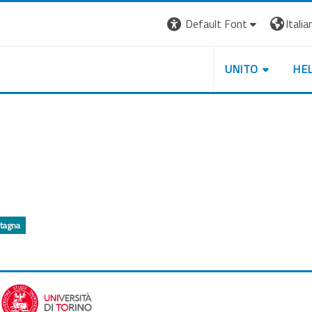
Default Font
Italian
UNITO
HE
tagna