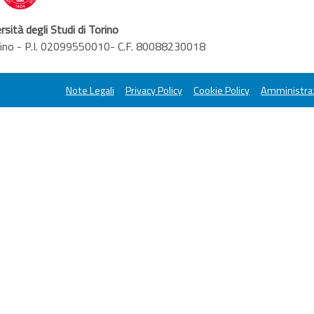
rsità degli Studi di Torino
orino - P.I. 02099550010- C.F. 80088230018
Note Legali
Privacy Policy
Cookie Policy
Amministraz