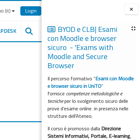
o ‎(it)‎
Login
Blocchi
BYOD e CLB| Esami
LPDESK
con Moodle e browser
sicuro - 'Exams with
Moodle and Secure
Browser
Il percorso formativo “
Esami con Moodle
e browser sicuro in UniTO
”
fornisce
competenze metodologiche e
tecniche
per lo svolgimento sicuro delle
prove d’esame online in presenza nelle
strutture dell'Ateneo.
Il corso è promosso dalla
Direzione
Sistemi Informativi, Portale, E-learning
,