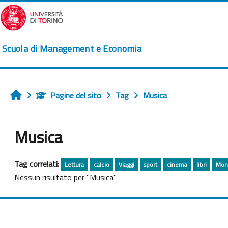
Vai al contenuto principale
Scuola di Management e Economia
Pagine del sito
Tag
Musica
Home
Musica
Tag correlati:
Lettura
calcio
Viaggi
sport
cinema
libri
Mon
Nessun risultato per "Musica"