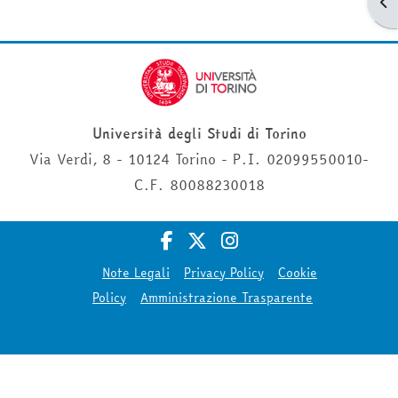
Apr
Università degli Studi di Torino
Via Verdi, 8 - 10124 Torino - P.I. 02099550010-
C.F. 80088230018
Note Legali
Privacy Policy
Cookie
Policy
Amministrazione Trasparente