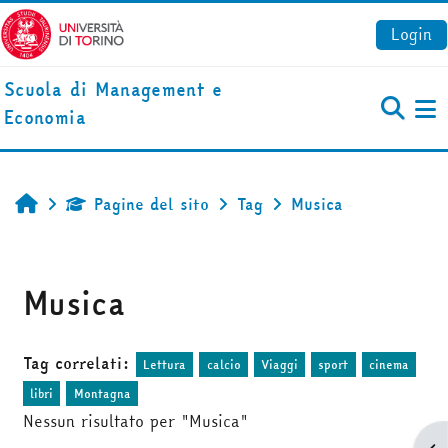
Vai al contenuto principale
Login
Scuola di Management e
Economia
Pa
Pagine del sito
Tag
Musica
Home
Musica
Tag correlati:
Lettura
calcio
Viaggi
sport
cinema
libri
Montagna
Nessun risultato per "Musica"