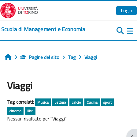
Vai al contenuto principale
Login
Scuola di Management e Economia
Pa
Pagine del sito
Tag
Viaggi
Home
Viaggi
Tag correlati:
Musica
Lettura
calcio
Cucina
sport
cinema
libri
Nessun risultato per "Viaggi"
Apr