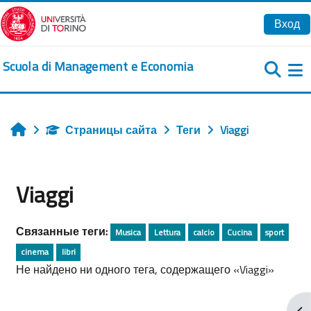
Перейти к основному содержанию
Вход
Scuola di Management e Economia
Б
Страницы сайта
Теги
Viaggi
Главная
Viaggi
Связанные теги:
Musica
Lettura
calcio
Cucina
sport
cinema
libri
Не найдено ни одного тега, содержащего «Viaggi»
От