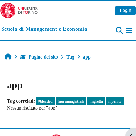
Vai al contenuto principale
Login
Scuola di Management e Economia
Pa
Home
Pagine del sito
Tag
app
app
Tag correlati:
#blended
laureamagistrale
miglietta
myunito
Nessun risultato per "app"
Apr