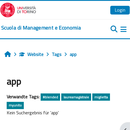
Zum Hauptinhalt
Login
Scuola di Management e Economia
We
Website
Tags
app
Startseite
app
Verwandte Tags:
#blended
laureamagistrale
miglietta
myunito
Kein Suchergebnis für 'app'
Blo