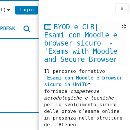
t)‎
Login
Blocchi
BYOD e CLB|
LPDESK
Esami con Moodle e
browser sicuro -
'Exams with Moodle
and Secure Browser
Il percorso formativo
“
Esami con Moodle e browser
sicuro in UniTO
”
fornisce
competenze
metodologiche e tecniche
per lo svolgimento sicuro
delle prove d’esame online
in presenza nelle strutture
dell'Ateneo.