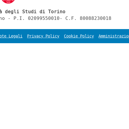
à degli Studi di Torino
no - P.I. 02099550010- C.F. 80088230018
ote Legali
Privacy Policy
Cookie Policy
Amministrazio