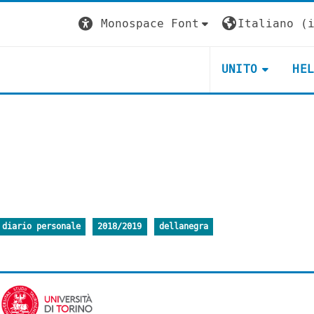
Monospace Font
Italiano ‎(i
UNITO
HE
diario personale
2018/2019
dellanegra