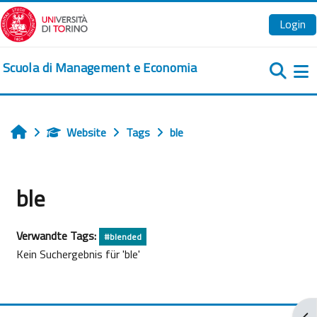
Zum Hauptinhalt
Login
Scuola di Management e Economia
We
Website
Tags
ble
Startseite
ble
Verwandte Tags:
#blended
Kein Suchergebnis für 'ble'
Blo