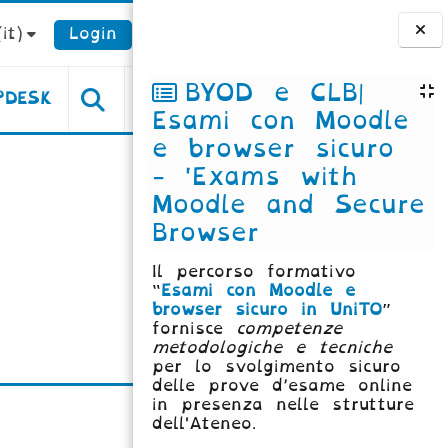
it)‎
Login
Blocchi
BYOD e CLB|
PDESK
Esami con Moodle
e browser sicuro
- 'Exams with
Moodle and Secure
Browser
Il percorso formativo
“
Esami con Moodle e
browser sicuro in UniTO
”
fornisce
competenze
metodologiche e tecniche
per lo svolgimento sicuro
delle prove d’esame online
in presenza nelle strutture
dell'Ateneo.