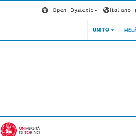
Open Dyslexic
Italiano ‎(
UNITO
HEL