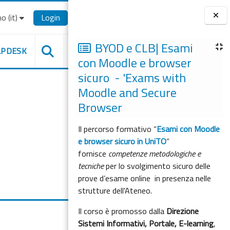
o ‎(it)‎
Login
Blocchi
BYOD e CLB| Esami
LPDESK
con Moodle e browser
sicuro - 'Exams with
Moodle and Secure
Browser
Il percorso formativo “
Esami con Moodle
e browser sicuro in UniTO
”
fornisce
competenze metodologiche e
tecniche
per lo svolgimento sicuro delle
prove d’esame online in presenza nelle
strutture dell'Ateneo.
Il corso è promosso dalla
Direzione
Sistemi Informativi, Portale, E-learning
,