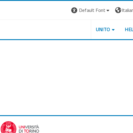
Default Font
Italian
UNITO
HE