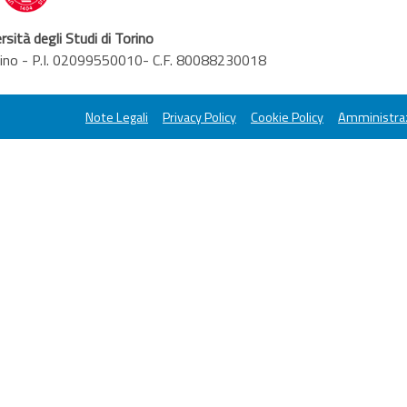
rsità degli Studi di Torino
orino - P.I. 02099550010- C.F. 80088230018
Note Legali
Privacy Policy
Cookie Policy
Amministraz