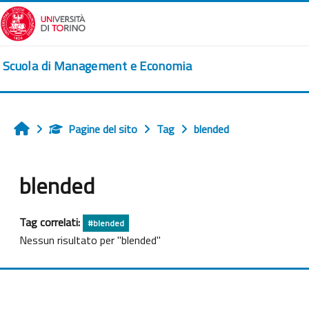
Vai al contenuto principale
Scuola di Management e Economia
Pagine del sito
Tag
blended
Home
blended
Tag correlati:
#blended
Nessun risultato per "blended"