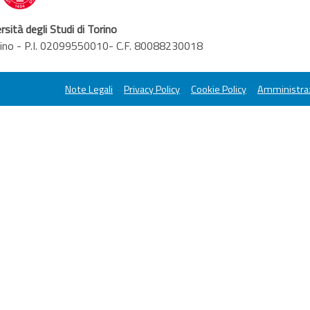
rsità degli Studi di Torino
orino - P.I. 02099550010- C.F. 80088230018
Note Legali
Privacy Policy
Cookie Policy
Amministraz