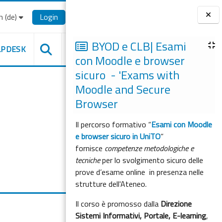
‎(de)‎
Login
Blöcke
BYOD e CLB| Esami
LPDESK
con Moodle e browser
sicuro - 'Exams with
Moodle and Secure
Browser
Il percorso formativo “
Esami con Moodle
e browser sicuro in UniTO
”
fornisce
competenze metodologiche e
tecniche
per lo svolgimento sicuro delle
prove d’esame online in presenza nelle
strutture dell'Ateneo.
Il corso è promosso dalla
Direzione
Sistemi Informativi, Portale, E-learning
,