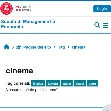
Vai al contenuto principale
Login
Scuola di Management e
Economia
Pa
Pagine del sito
Tag
cinema
Home
cinema
Tag correlati:
Musica
Lettura
calcio
Viaggi
sport
Nessun risultato per "cinema"
Apr