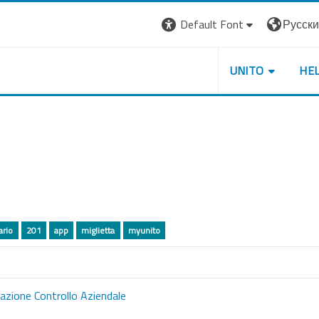
Default Font
Русский 
UNITO
HE
ario
201
app
miglietta
myunito
azione Controllo Aziendale