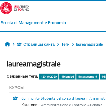
Перейти к основному содержанию
Scuola di Management e Economia
Страницы сайта
Теги
laureamagistrale
Главная
laureamagistrale
Связанные теги:
#2019/2020
#blended
#management
#di
КУРСЫ
Community Students del corso di laurea in Amministr
Категория:
Amministrazione e Controllo Aziendale