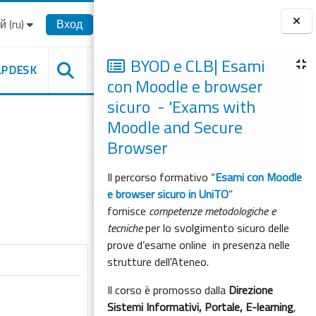
‎(ru)‎
Вход
Блоки
BYOD e CLB| Esami
LPDESK
con Moodle e browser
sicuro - 'Exams with
Moodle and Secure
Browser
Il percorso formativo “
Esami con Moodle
e browser sicuro in UniTO
”
fornisce
competenze metodologiche e
tecniche
per lo svolgimento sicuro delle
prove d’esame online in presenza nelle
strutture dell'Ateneo.
Il corso è promosso dalla
Direzione
Sistemi Informativi, Portale, E-learning
,