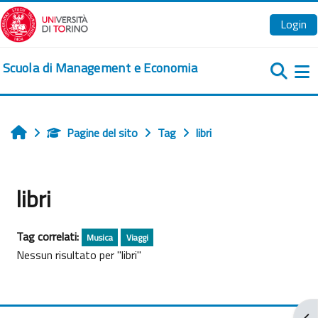
Vai al contenuto principale
Login
Scuola di Management e Economia
Pa
Pagine del sito
Tag
libri
Home
libri
Tag correlati:
Musica
Viaggi
Nessun risultato per "libri"
Apr