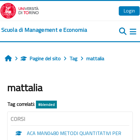
Vai al contenuto principale
Login
Scuola di Management e Economia
Pa
Pagine del sito
Tag
mattalia
Home
mattalia
Tag correlati:
#blended
CORSI
ACA MAN0480 METODI QUANTITATIVI PER