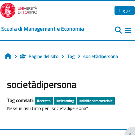
Vai al contenuto principale
Login
Scuola di Management e Economia
Pa
Pagine del sito
Tag
societàdipersona
Home
societàdipersona
Tag correlati:
#cerrato
#elearning
#dirittocommerciale
Nessun risultato per "societàdipersona"
Apr