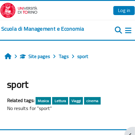
Skip to main content
Log in
Scuola di Management e Economia
Si
Site pages
Tags
sport
Home
sport
Related tags:
Musica
Lettura
Viaggi
cinema
No results for "sport"
Ope