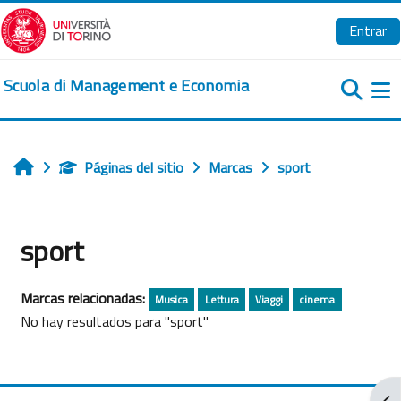
Salta al contenido principal
Entrar
Scuola di Management e Economia
Pa
Páginas del sitio
Marcas
sport
Inicio
sport
Marcas relacionadas:
Musica
Lettura
Viaggi
cinema
No hay resultados para "sport"
Abr