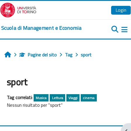
Vai al contenuto principale
Login
Scuola di Management e Economia
Pa
Pagine del sito
Tag
sport
Home
sport
Tag correlati:
Musica
Lettura
Viaggi
cinema
Nessun risultato per "sport"
Apr