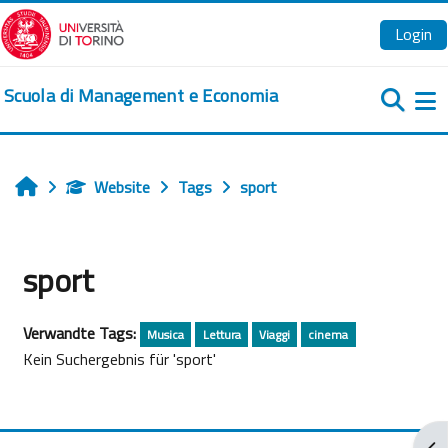
Zum Hauptinhalt
Login
Scuola di Management e Economia
We
Website
Tags
sport
Startseite
sport
Verwandte Tags:
Musica
Lettura
Viaggi
cinema
Kein Suchergebnis für 'sport'
Blo