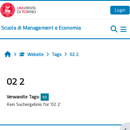
Zum Hauptinhalt
Login
Scuola di Management e Economia
We
Website
Tags
02 2
Startseite
02 2
Verwandte Tags:
02
Kein Suchergebnis für '02 2'
Blo