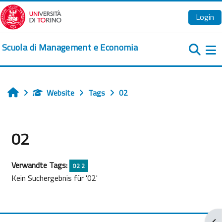
Zum Hauptinhalt
Login
Scuola di Management e Economia
We
Website
Tags
02
Startseite
02
Verwandte Tags:
02 2
Kein Suchergebnis für '02'
Blo