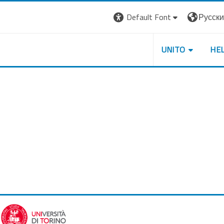
Default Font
Русский 
UNITO
HE