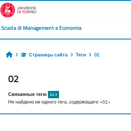
Перейти к основному содержанию
Scuola di Management e Economia
Страницы сайта
Теги
02
Главная
02
Связанные теги:
02 2
Не найдено ни одного тега, содержащего «02»