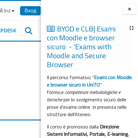
‎(ru)‎
Вход
Блоки
BYOD e CLB| Esami
LPDESK
con Moodle e browser
sicuro - 'Exams with
Moodle and Secure
Browser
Il percorso formativo “
Esami con Moodle
e browser sicuro in UniTO
”
fornisce
competenze metodologiche e
tecniche
per lo svolgimento sicuro delle
prove d’esame online in presenza nelle
strutture dell'Ateneo.
Il corso è promosso dalla
Direzione
Sistemi Informativi, Portale, E-learning
,