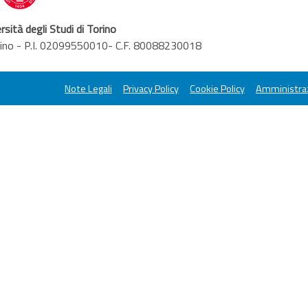
rsità degli Studi di Torino
orino - P.I. 02099550010- C.F. 80088230018
Note Legali
Privacy Policy
Cookie Policy
Amministraz