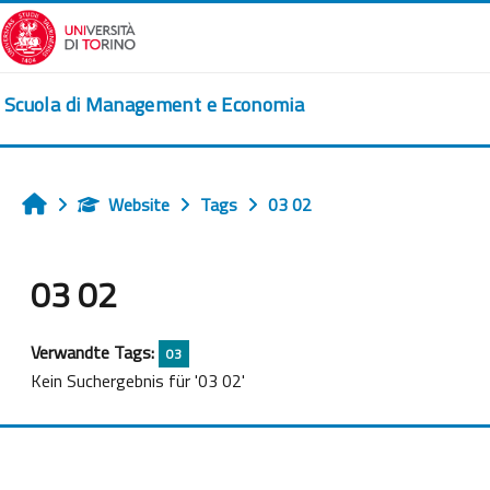
Zum Hauptinhalt
Scuola di Management e Economia
Website
Tags
03 02
Startseite
03 02
Verwandte Tags:
03
Kein Suchergebnis für '03 02'