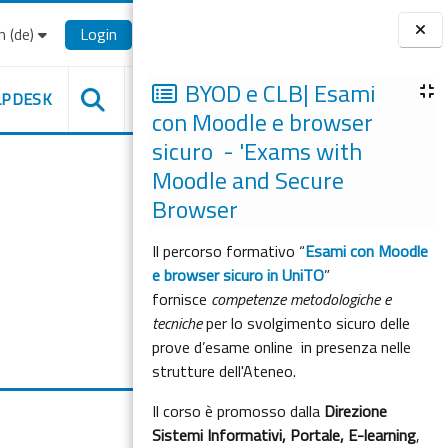
‎(de)‎
Login
Blöcke
BYOD e CLB| Esami
LPDESK
con Moodle e browser
sicuro - 'Exams with
Moodle and Secure
Browser
Il percorso formativo “
Esami con Moodle
e browser sicuro in UniTO
”
fornisce
competenze metodologiche e
tecniche
per lo svolgimento sicuro delle
prove d’esame online in presenza nelle
strutture dell'Ateneo.
Il corso è promosso dalla
Direzione
Sistemi Informativi, Portale, E-learning
,