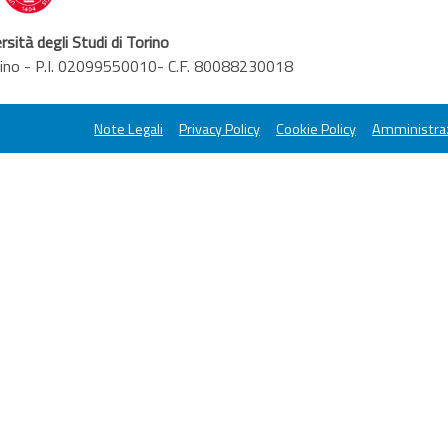
rsità degli Studi di Torino
orino - P.I. 02099550010- C.F. 80088230018
Note Legali
Privacy Policy
Cookie Policy
Amministraz