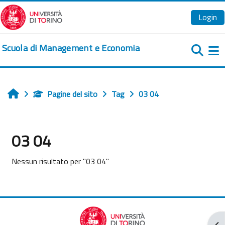
Vai al contenuto principale
Login
Scuola di Management e Economia
Pa
Pagine del sito
Tag
03 04
Home
03 04
Nessun risultato per "03 04"
Apr