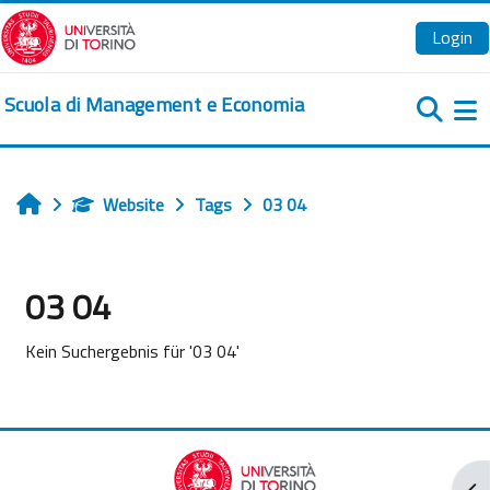
Zum Hauptinhalt
Login
Scuola di Management e Economia
We
Website
Tags
03 04
Startseite
03 04
Kein Suchergebnis für '03 04'
Blo