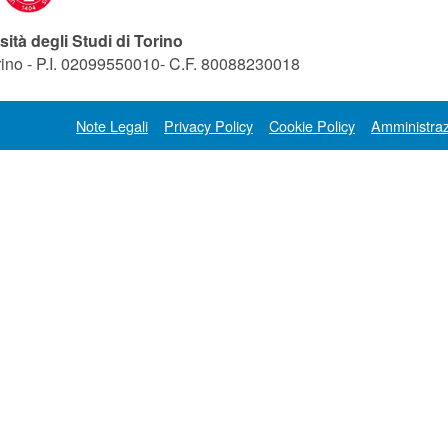
sità degli Studi di Torino
orino - P.I. 02099550010- C.F. 80088230018
Note Legali
Privacy Policy
Cookie Policy
Amministraz