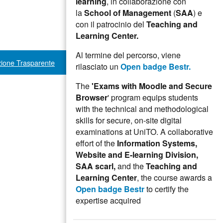
learning
, in collaborazione con
la
School of Management
(
SAA
) e
con il patrocinio del
Teaching and
Learning Center.
Al termine del percorso, viene
ione Trasparente
rilasciato un
Open badge Bestr.
The
'Exams with Moodle and Secure
Browser
' program equips students
with the technical and methodological
skills for secure, on-site digital
examinations at UniTO. A collaborative
effort of the
Information Systems,
Website and E-learning Division,
SAA scarl,
and the
Teaching and
Learning Center
, the course awards a
Open badge Bestr
to certify the
expertise acquired