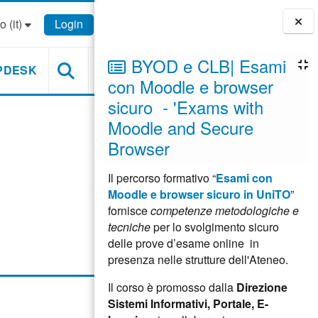
 ‎(it)‎
Login
Blocchi
BYOD e CLB| Esami
PDESK
con Moodle e browser
sicuro - 'Exams with
Moodle and Secure
Browser
Il percorso formativo “
Esami con
Moodle e browser sicuro in UniTO
”
fornisce
competenze metodologiche e
tecniche
per lo svolgimento sicuro
delle prove d’esame online in
presenza nelle strutture dell'Ateneo.
Il corso è promosso dalla
Direzione
Sistemi Informativi, Portale, E-