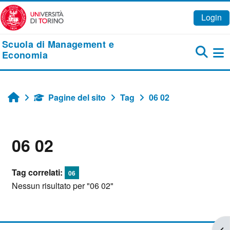
Vai al contenuto principale
Login
Scuola di Management e
Economia
Pa
Pagine del sito
Tag
06 02
Home
06 02
Tag correlati:
06
Nessun risultato per "06 02"
Apr