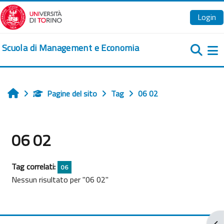
Vai al contenuto principale
Login
Scuola di Management e Economia
Pa
Pagine del sito
Tag
06 02
Home
06 02
Tag correlati:
06
Nessun risultato per "06 02"
Apr