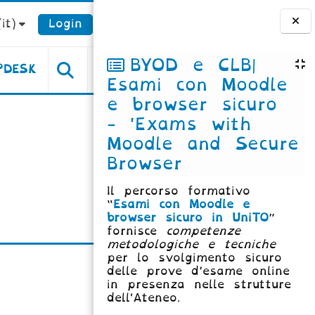
it)‎
Login
Blocchi
BYOD e CLB|
PDESK
Esami con Moodle
e browser sicuro
- 'Exams with
Moodle and Secure
Browser
Il percorso formativo
“
Esami con Moodle e
browser sicuro in UniTO
”
fornisce
competenze
metodologiche e tecniche
per lo svolgimento sicuro
delle prove d’esame online
in presenza nelle strutture
dell'Ateneo.