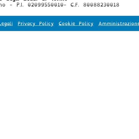
no - P.I. 02099550010- C.F. 80088230018
egali
Privacy Policy
Cookie Policy
Amministrazion