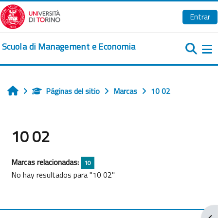
Salta al contenido principal
Entrar
Scuola di Management e Economia
Pa
Páginas del sitio
Marcas
10 02
Inicio
10 02
Marcas relacionadas:
10
No hay resultados para "10 02"
Abr