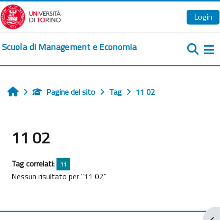
Vai al contenuto principale
Login
Scuola di Management e Economia
Pa
Pagine del sito
Tag
11 02
Home
11 02
Tag correlati:
11
Nessun risultato per "11 02"
Apr