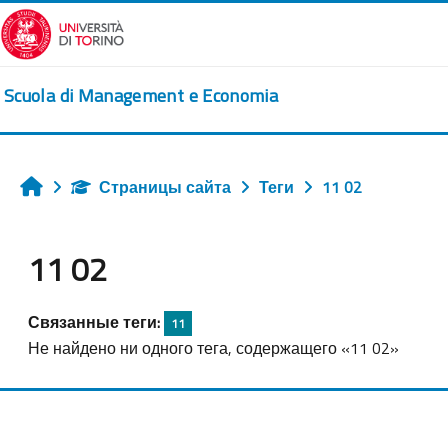
Перейти к основному содержанию
Scuola di Management e Economia
Страницы сайта
Теги
11 02
Главная
11 02
Связанные теги:
11
Не найдено ни одного тега, содержащего «11 02»