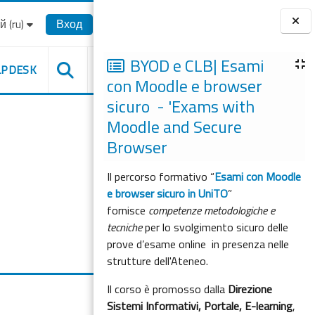
‎(ru)‎
Вход
Блоки
BYOD e CLB| Esami
LPDESK
con Moodle e browser
sicuro - 'Exams with
Moodle and Secure
Browser
Il percorso formativo “
Esami con Moodle
e browser sicuro in UniTO
”
fornisce
competenze metodologiche e
tecniche
per lo svolgimento sicuro delle
prove d’esame online in presenza nelle
strutture dell'Ateneo.
Il corso è promosso dalla
Direzione
Sistemi Informativi, Portale, E-learning
,