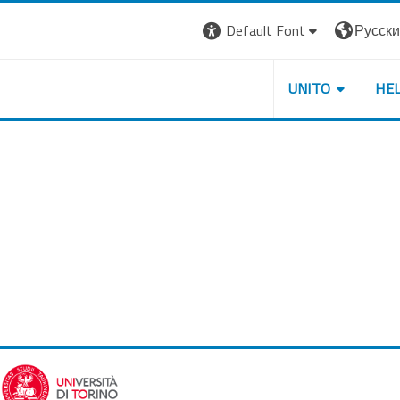
Default Font
Русский 
UNITO
HE