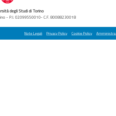
rsità degli Studi di Torino
orino - P.I. 02099550010- C.F. 80088230018
Note Legali
Privacy Policy
Cookie Policy
Amministraz