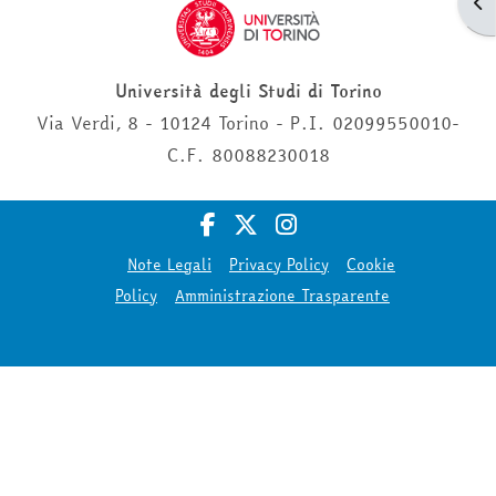
Apr
Università degli Studi di Torino
Via Verdi, 8 - 10124 Torino - P.I. 02099550010-
C.F. 80088230018
Note Legali
Privacy Policy
Cookie
Policy
Amministrazione Trasparente