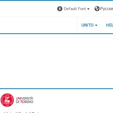
Default Font
Русский 
UNITO
HE