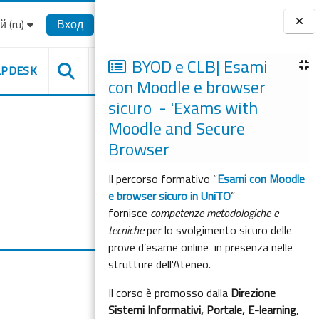
‎(ru)‎
Вход
Блоки
BYOD e CLB| Esami
LPDESK
con Moodle e browser
sicuro - 'Exams with
Moodle and Secure
Browser
Il percorso formativo “
Esami con Moodle
e browser sicuro in UniTO
”
fornisce
competenze metodologiche e
tecniche
per lo svolgimento sicuro delle
prove d’esame online in presenza nelle
strutture dell'Ateneo.
Il corso è promosso dalla
Direzione
Sistemi Informativi, Portale, E-learning
,