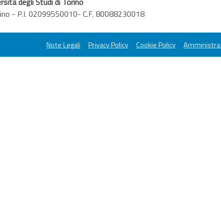
rsità degli Studi di Torino
orino - P.I. 02099550010- C.F. 80088230018
Note Legali
Privacy Policy
Cookie Policy
Amministraz