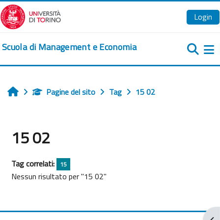
Vai al contenuto principale
Login
Scuola di Management e Economia
Pa
Pagine del sito
Tag
15 02
Home
15 02
Tag correlati:
15
Nessun risultato per "15 02"
Apr