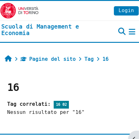
Vai al contenuto principale
Login
Scuola di Management e
Economia
P
Home
Pagine del sito
Tag
16
16
Tag correlati:
16 02
Nessun risultato per "16"
Ap