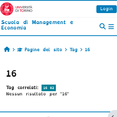
Vai al contenuto principale
Login
Scuola di Management e
Economia
P
Home
Pagine del sito
Tag
16
16
Tag correlati:
16 02
Nessun risultato per "16"
Ap