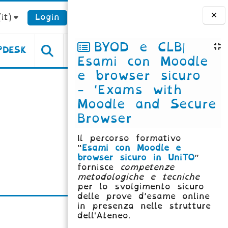
it)‎
Login
Blocchi
BYOD e CLB|
PDESK
Esami con Moodle
e browser sicuro
- 'Exams with
Moodle and Secure
Browser
Il percorso formativo
“
Esami con Moodle e
browser sicuro in UniTO
”
fornisce
competenze
metodologiche e tecniche
per lo svolgimento sicuro
delle prove d’esame online
in presenza nelle strutture
dell'Ateneo.