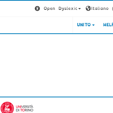
Open Dyslexic
Italiano ‎(
UNITO
HEL