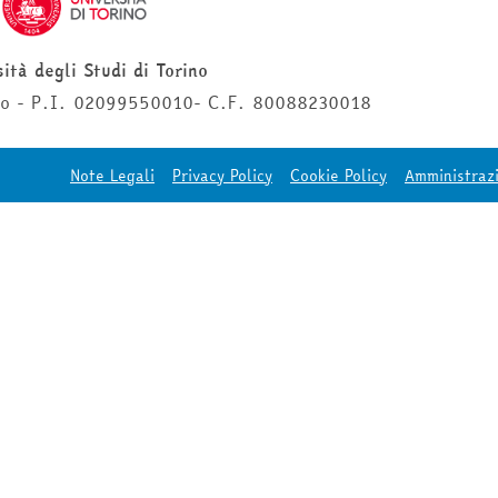
ità degli Studi di Torino
ino - P.I. 02099550010- C.F. 80088230018
Note Legali
Privacy Policy
Cookie Policy
Amministraz