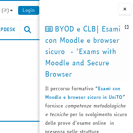
(it)‎
Login
Blocchi
BYOD e CLB| Esami
LPDESK
con Moodle e browser
sicuro - 'Exams with
Moodle and Secure
Browser
Il percorso formativo “
Esami con
Moodle e browser sicuro in UniTO
”
fornisce
competenze metodologiche
e tecniche
per lo svolgimento sicuro
delle prove d’esame online in
presenza nelle strutture