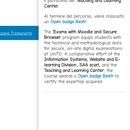
il patrocinio del
Teaching and Learning
Center.
Al termine del percorso, viene rilasciato
un
Open badge Bestr.
The
'Exams with Moodle and Secure
zione Trasparente
Browser
' program equips students with
the technical and methodological skills
for secure, on-site digital examinations
at UniTO. A collaborative effort of the
Information Systems, Website and E-
learning Division,
SAA scarl,
and the
Teaching and Learning Center
, the
course awards a
Open badge Bestr
to
certify the expertise acquired