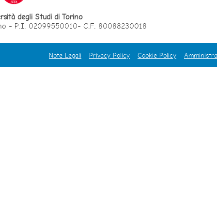
rsità degli Studi di Torino
orino - P.I. 02099550010- C.F. 80088230018
Note Legali
Privacy Policy
Cookie Policy
Amministra