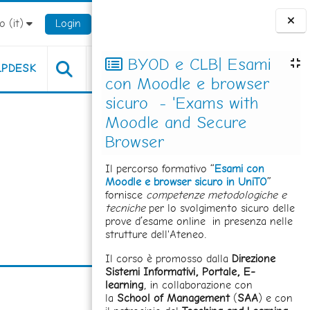
 ‎(it)‎
Login
Blocchi
BYOD e CLB| Esami
LPDESK
con Moodle e browser
sicuro - 'Exams with
Moodle and Secure
Browser
Il percorso formativo “
Esami con
Moodle e browser sicuro in UniTO
”
fornisce
competenze metodologiche e
tecniche
per lo svolgimento sicuro delle
prove d’esame online in presenza nelle
strutture dell'Ateneo.
Il corso è promosso dalla
Direzione
Sistemi Informativi, Portale, E-
learning
, in collaborazione con
la
School of Management
(
SAA
) e con